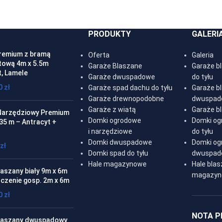
PRODUKTY
GALERI
remium z bramą
Oferta
Galeria
ową 4m x 5.5m
Garaże Blaszane
Garaże b
t, Lamele
Garaże dwuspadowe
do tyłu
00
zł
Garaże spad dachu do tyłu
Garaże b
Garaże drewnopodobne
dwuspad
Garaże z wiatą
Garaże b
arzędziowy Premium
Domki ogrodowe
Domki og
.35 m – Antracyt +
i narzędziowe
do tyłu
Domki dwuspadowe
Domki og
zł
Domki spad do tyłu
dwuspad
Hale magazynowe
Hale bla
aszany biały 9m x 6m
magazyn
czenie gosp. 2m x 6m
00
zł
NOTA 
laszany dwuspadowy