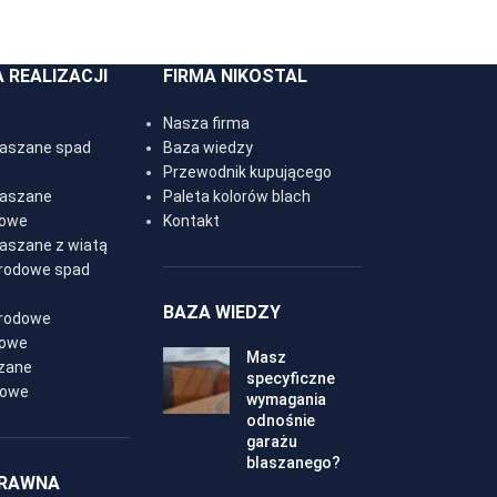
A REALIZACJI
FIRMA NIKOSTAL
Nasza firma
laszane spad
Baza wiedzy
Przewodnik kupującego
laszane
Paleta kolorów blach
owe
Kontakt
laszane z wiatą
rodowe spad
BAZA WIEDZY
rodowe
owe
Masz
szane
specyficzne
owe
wymagania
odnośnie
garażu
blaszanego?
PRAWNA