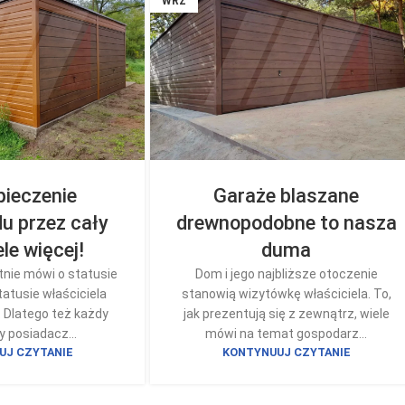
WRZ
ieczenie
Garaże blaszane
 przez cały
drewnopodobne to nasza
ele więcej!
duma
tnie mówi o statusie
Dom i jego najbliższe otoczenie
atusie właściciela
stanowią wizytówkę właściciela. To,
j. Dlatego też każdy
jak prezentują się z zewnątrz, wiele
 posiadacz...
mówi na temat gospodarz...
UJ CZYTANIE
KONTYNUUJ CZYTANIE