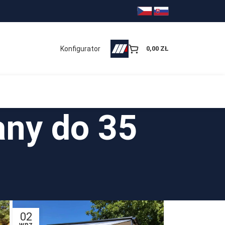
Konfigurator
0,00
ZŁ
any do 35
02