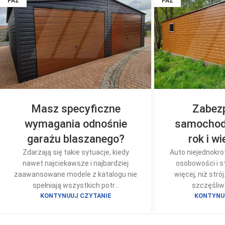
PAŹ
PAŹ
Masz specyficzne
Zabezp
wymagania odnośnie
samochodu
garażu blaszanego?
rok i wi
Zdarzają się takie sytuacje, kiedy
Auto niejednokro
nawet najciekawsze i najbardziej
osobowości i st
zaawansowane modele z katalogu nie
więcej, niż stró
spełniają wszystkich potr...
szczęśliwy
KONTYNUUJ CZYTANIE
KONTYNU