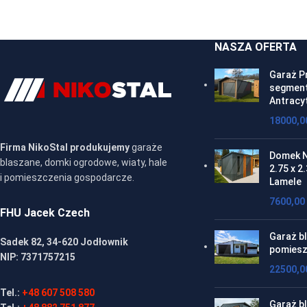
NASZA OFERTA
Garaż P
segment
Antracy
18000,
Firma NikoStal produkujemy
garaże
Domek N
blaszane, domki ogrodowe, wiaty, hale
2.75 x 2
i pomieszczenia gospodarcze.
Lamele
7600,00
FHU Jacek Czech
Garaż bl
Sadek 82, 34-620 Jodłownik
pomiesz
NIP: 7371757215
22500,
Tel.:
+48 607 508 580
Garaż b