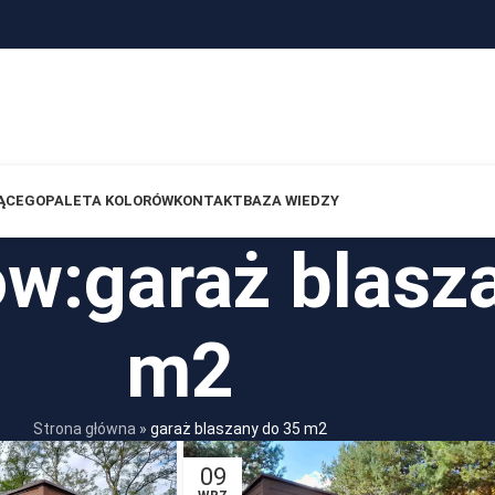
ĄCEGO
PALETA KOLORÓW
KONTAKT
BAZA WIEDZY
w:garaż blasz
m2
Strona główna
»
garaż blaszany do 35 m2
09