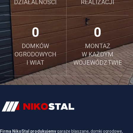
DZIAŁALNOŚCI
REALIZACJI
0
0
DOMKÓW
MONTAŻ
OGRODOWYCH
W KAŻDYM
I WIAT
WOJEWÓDZTWIE
Firma NikoStal produkujemy
garaże blaszane, domki ogrodowe,