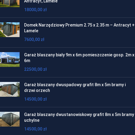
Antracyt, Lamele
18000,00
zł
Domek Narzędziowy Premium 2.75 x 2.35 m – Antracyt +
Lamele
7600,00
zł
Garaż blaszany biały 9m x 6m pomieszczenie gosp. 2m x
6m
22500,00
zł
Garaż blaszany dwuspadowy grafit 8m x 5m bramy i
drzwi orzech
14500,00
zł
Garaż blaszany dwustanowiskowy grafit 8m x 5m bramy
uchylne
14500,00
zł