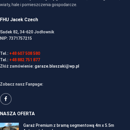
wiaty, hale i pomieszczenia gospodarcze.
FHU Jacek Czech
Sadek 82, 34-620 Jodłownik
NIP: 7371757215
Tel.:
+48 607 508 580
Tel.:
+48 882 751 877
Złóż zamówienie:
garaze.blaszaki@wp.pl
Zobacz nasz Fanpage:
NASZA OFERTA
Garaż Premium z bramą segmentową 4m x 5.5m