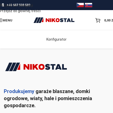
Przejdź do nawigacji
+48 607 508 580
Przejdź do głównej treści
MENU
0,00
Konfigurator
Produkujemy
garaże blaszane, domki
ogrodowe, wiaty, hale i pomieszczenia
gospodarcze.