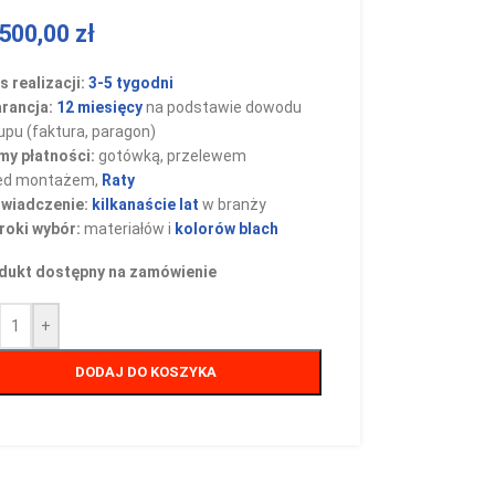
500,00
zł
 realizacji:
3-5 tygodni
rancja:
12 miesięcy
na podstawie dowodu
upu (faktura, paragon)
my płatności:
gotówką, przelewem
ed montażem,
Raty
wiadczenie:
kilkanaście lat
w branży
roki wybór:
materiałów i
kolorów blach
dukt dostępny na zamówienie
+
DODAJ DO KOSZYKA