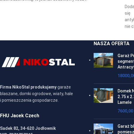
Dod
się
anty
nie 
NASZA OFERTA
Garaż P
segment
Antracy
18000,
Firma NikoStal produkujemy
garaże
Domek N
blaszane, domki ogrodowe, wiaty, hale
2.75 x 2
i pomieszczenia gospodarcze.
Lamele
7600,00
FHU Jacek Czech
Garaż bl
Sadek 82, 34-620 Jodłownik
pomiesz