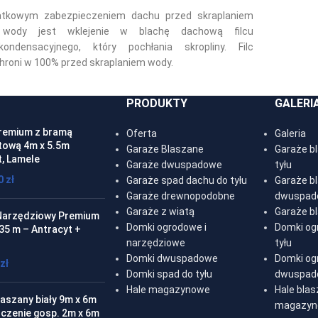
atkowym zabezpieczeniem dachu przed skraplaniem
 wody jest wklejenie w blachę dachową filcu
kondensacyjnego, który pochłania skropliny. Filc
chroni w 100% przed skraplaniem wody.
PRODUKTY
GALERI
remium z bramą
Oferta
Galeria
ową 4m x 5.5m
Garaże Blaszane
Garaże b
t, Lamele
Garaże dwuspadowe
tyłu
00
zł
Garaże spad dachu do tyłu
Garaże b
Garaże drewnopodobne
dwuspad
Garaże z wiatą
Garaże b
arzędziowy Premium
Domki ogrodowe i
Domki og
.35 m – Antracyt +
narzędziowe
tyłu
Domki dwuspadowe
Domki og
zł
Domki spad do tyłu
dwuspad
Hale magazynowe
Hale bla
aszany biały 9m x 6m
magazyn
czenie gosp. 2m x 6m