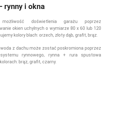
 rynny i okna
e możliwość doświetlenia garażu poprzez
anie okien uchylnych o wymiarze 80 x 60 lub 120
ujemy kolory blach: orzech, złoty dąb, grafit, brąz.
 woda z dachu może zostać poskromiona poprzez
systemu rynnowego, rynna + rura spustowa
olorach: brąz, grafit, czarny.