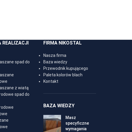
A REALIZACJI
FIRMA NIKOSTAL
Nasza firma
laszane spad do
Baza wiedzy
Przewodnik kupującego
laszane
Paleta kolorów blach
owe
Kontakt
laszane z wiatą
rodowe spad do
BAZA WIEDZY
rodowe
owe
Masz
szane
specyficzne
owe
wymagania