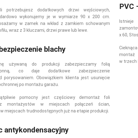
PVC –
eli potrzebujesz dodatkowych drzwi wejściowych,
ndardowo wykonujemy je w wymiarze 90 x 200 cm.
Istniej
osażamy w zamek na wkład z zamkiem schowanym
zamontow
ofilu, wraz z 3 kluczami, drzwi prawe lub lewe.
x 60, Stos
bezpieczenie blachy
Cieknąca
montaż 
w trzech k
chę używaną do produkcji zabezpieczamy folią
ronną, co daje dodatkowe zabezpieczenie
d porysowaniem. Obowiązkiem klienta jest usunięcie
i ochronnej po montażu garażu.
wątpliwie pomocny jest częściowy demontaż foli
ez montażystów w miejscach połączeń ścian,
 w miejscach trudnodostępnych już na etapie produkcji.
lc antykondensacyjny