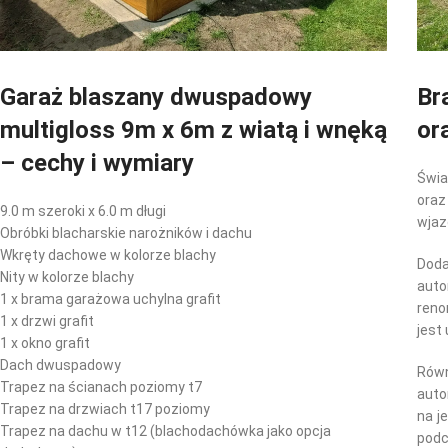
Garaż blaszany dwuspadowy
Br
multigloss 9m x 6m z wiatą i wnęką
or
– cechy i wymiary
Świ
ora
9.0 m szeroki x 6.0 m długi
wjaz
Obróbki blacharskie narożników i dachu
Wkręty dachowe w kolorze blachy
Dod
Nity w kolorze blachy
aut
1 x brama garażowa uchylna grafit
reno
1 x drzwi grafit
jest
1 x okno grafit
Dach dwuspadowy
Rów
Trapez na ścianach poziomy t7
aut
Trapez na drzwiach t17 poziomy
na j
Trapez na dachu w t12 (blachodachówka jako opcja
podc