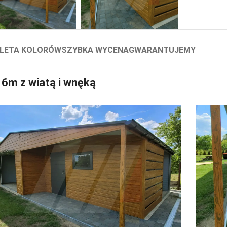
LETA KOLORÓW
SZYBKA WYCENA
GWARANTUJEMY
6m z wiatą i wnęką