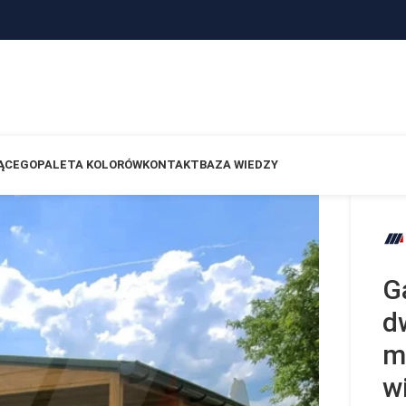
ĄCEGO
PALETA KOLORÓW
KONTAKT
BAZA WIEDZY
G
d
m
w