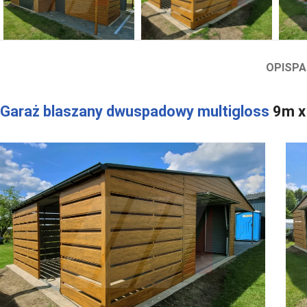
OPIS
PA
Garaż blaszany dwuspadowy multigloss
9m x 