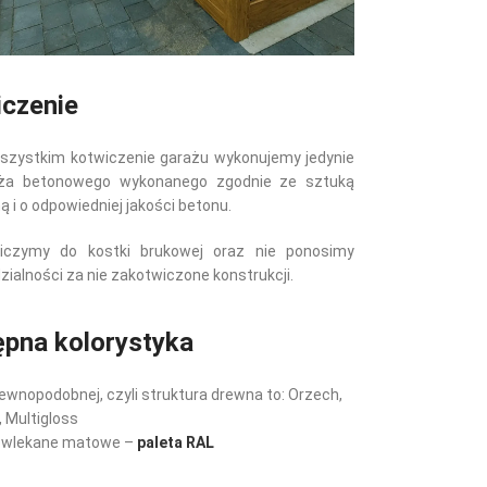
czenie
szystkim kotwiczenie garażu wykonujemy jedynie
oża betonowego wykonanego zgodnie ze sztuką
 i o odpowiedniej jakości betonu.
iczymy do kostki brukowej oraz nie ponosimy
ialności za nie zakotwiczone konstrukcji.
pna kolorystyka
ewnopodobnej, czyli struktura drewna to: Orzech,
, Multigloss
owlekane matowe –
paleta RAL