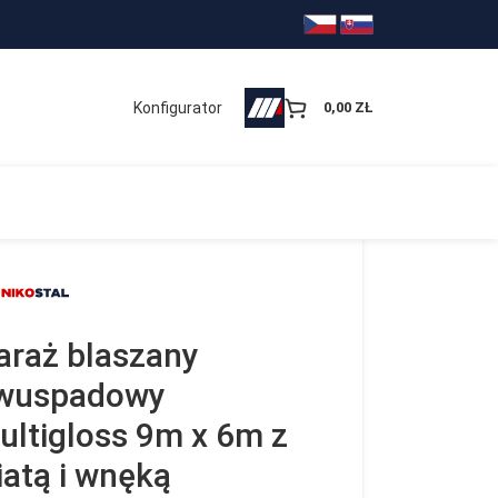
Konfigurator
0,00
ZŁ
araż blaszany
wuspadowy
ultigloss 9m x 6m z
iatą i wnęką