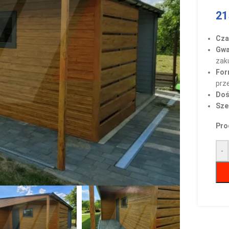
21
Czas
Gwa
zak
For
prz
Doś
Sze
Pro
-