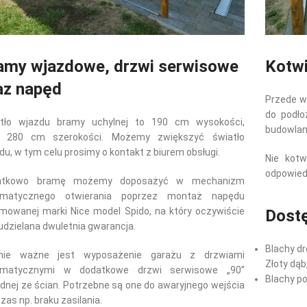
amy wjazdowe, drzwi serwisowe
Kotwi
az napęd
Przede w
do podł
atło wjazdu bramy uchylnej to 190 cm wysokości,
budowlaną
z 280 cm szerokości. Możemy zwiększyć światło
du, w tym celu prosimy o kontakt z biurem obsługi.
Nie kotw
odpowiedz
atkowo bramę możemy doposażyć w mechanizm
omatycznego otwierania poprzez montaż napędu
mowanej marki Nice model Spido, na który oczywiście
Dostę
 udzielana dwuletnia gwarancja.
Blachy dr
nie ważne jest wyposażenie garażu z drzwiami
Złoty dąb
omatycznymi w dodatkowe drzwi serwisowe „90”
Blachy p
ednej ze ścian. Potrzebne są one do awaryjnego wejścia
zas np. braku zasilania.