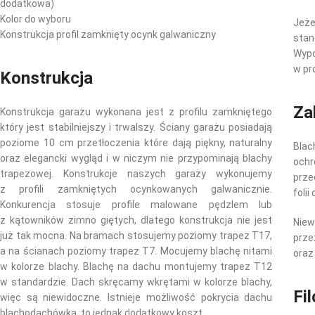
dodatkowa)
Kolor do wyboru
Jeż
Konstrukcja profil zamknięty ocynk galwaniczny
sta
Wyp
w pr
Konstrukcja
Za
Konstrukcja garażu wykonana jest z profilu zamkniętego
który jest stabilniejszy i trwalszy. Ściany garażu posiadają
poziome 10 cm przetłoczenia które dają piękny, naturalny
Bla
oraz elegancki wygląd i w niczym nie przypominają blachy
och
trapezowej. Konstrukcje naszych garaży wykonujemy
prze
z profili zamkniętych ocynkowanych galwanicznie.
foli
Konkurencja stosuje profile malowane pędzlem lub
z kątowników zimno giętych, dlatego konstrukcja nie jest
Nie
już tak mocna. Na bramach stosujemy poziomy trapez T17,
prz
a na ścianach poziomy trapez T7. Mocujemy blachę nitami
oraz
w kolorze blachy. Blachę na dachu montujemy trapez T12
w standardzie. Dach skręcamy wkrętami w kolorze blachy,
Fi
więc są niewidoczne. Istnieje możliwość pokrycia dachu
blachodachówką, to jednak dodatkowy koszt.