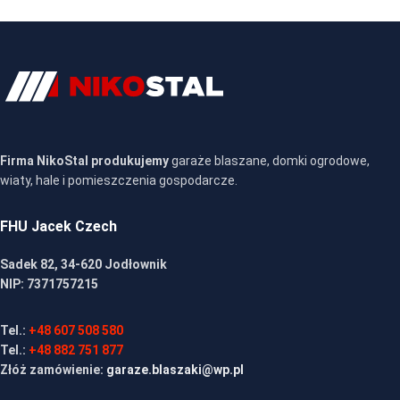
Firma NikoStal produkujemy
garaże blaszane, domki ogrodowe,
wiaty, hale i pomieszczenia gospodarcze.
FHU Jacek Czech
Sadek 82, 34-620 Jodłownik
NIP: 7371757215
Tel.:
+48 607 508 580
Tel.:
+48 882 751 877
Złóż zamówienie:
garaze.blaszaki@wp.pl