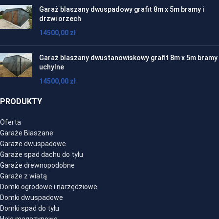
Garaż blaszany dwuspadowy grafit 8m x 5m bramy i
drzwi orzech
14500,00
zł
Garaż blaszany dwustanowiskowy grafit 8m x 5m bramy
uchylne
14500,00
zł
PRODUKTY
Oferta
Garaże Blaszane
Garaże dwuspadowe
Garaże spad dachu do tyłu
Garaże drewnopodobne
Garaże z wiatą
Domki ogrodowe i narzędziowe
Domki dwuspadowe
Domki spad do tyłu