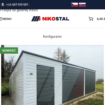
Przejdź do nawigacji
+48 607 508 580
Przejdź do głównej treści
MENU
0,00
Konfigurator
NOWOŚĆ