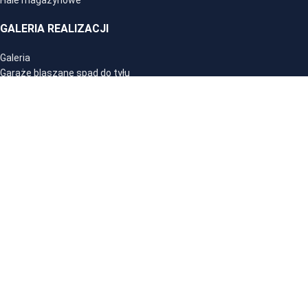
Hale magazynowe
GALERIA REALIZACJI
Galeria
Garaże blaszane spad do tyłu
Garaże blaszane dwuspadowe
Garaże blaszane z wiatą
Domki ogrodowe spad do tyłu
Domki ogrodowe dwuspadowe
Hale blaszane magazynowe
NOTA PRAWNA
Polityka prywatności
Regulamin
FIRMA NIKOSTAL
Nasza firma