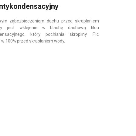
antykondensacyjny
wym zabezpieczeniem dachu przed skraplaniem
y jest wklejenie w blachę dachową filcu
ensacyjnego, który pochłania skropliny. Filc
i w 100% przed skraplaniem wody.