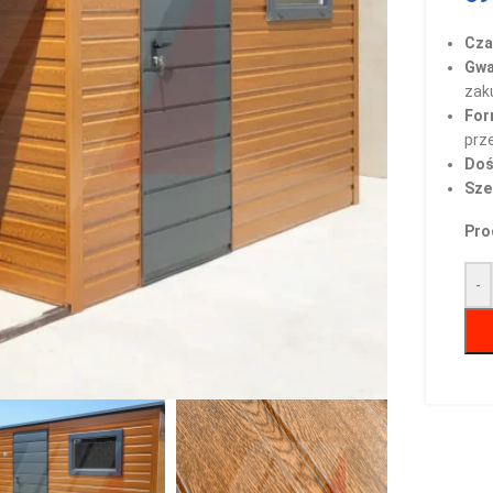
Czas
Gwa
zak
For
prz
Doś
Sze
Pro
-