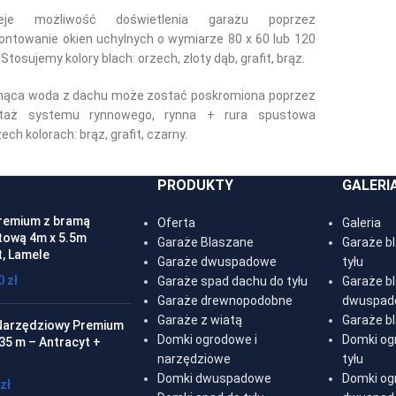
nieje możliwość doświetlenia garażu poprzez
ntowanie okien uchylnych o wymiarze 80 x 60 lub 120
 Stosujemy kolory blach: orzech, złoty dąb, grafit, brąz.
nąca woda z dachu może zostać poskromiona poprzez
taż systemu rynnowego, rynna + rura spustowa
ech kolorach: brąz, grafit, czarny.
PRODUKTY
GALERI
remium z bramą
Oferta
Galeria
ową 4m x 5.5m
Garaże Blaszane
Garaże b
t, Lamele
Garaże dwuspadowe
tyłu
00
zł
Garaże spad dachu do tyłu
Garaże b
Garaże drewnopodobne
dwuspad
Garaże z wiatą
Garaże b
arzędziowy Premium
Domki ogrodowe i
Domki og
.35 m – Antracyt +
narzędziowe
tyłu
Domki dwuspadowe
Domki og
zł