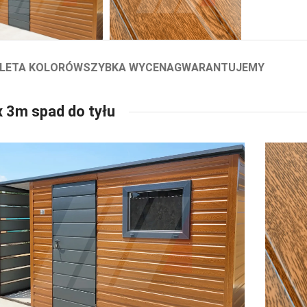
LETA KOLORÓW
SZYBKA WYCENA
GWARANTUJEMY
 3m spad do tyłu