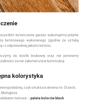
czenie
szystkim kotwiczenie garażu wykonujemy jedynie
oża betonowego wykonanego zgodnie ze sztuką
 i o odpowiedniej jakości betonu.
iczymy do kostki brukowej oraz nie ponosimy
ialności za nie zakotwiczone konstrukcji.
pna kolorystyka
ewnopodobnej, czyli struktura drewna to: Orzech,
, Multigloss
owlekane matowe –
paleta kolorów blach