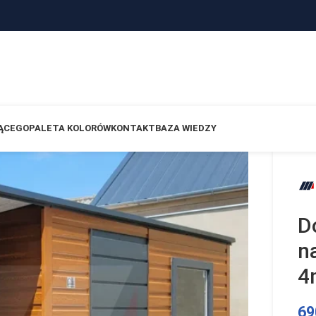
ĄCEGO
PALETA KOLORÓW
KONTAKT
BAZA WIEDZY
D
n
4
69