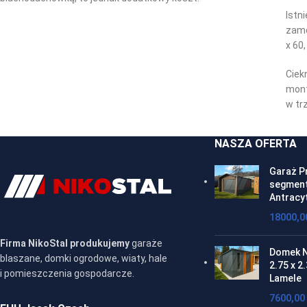
Ist
zamo
x 60,
Ciek
mon
w trz
NASZA OFERTA
Garaż P
segment
Antracy
18000,
Firma NikoStal produkujemy
garaże
Domek N
blaszane, domki ogrodowe, wiaty, hale
2.75 x 2
i pomieszczenia gospodarcze.
Lamele
7600,00