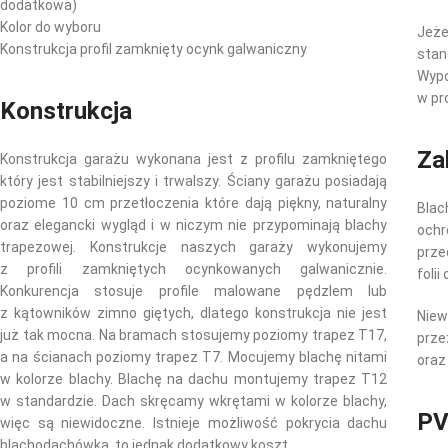
dodatkowa)
Kolor do wyboru
Jeż
Konstrukcja profil zamknięty ocynk galwaniczny
sta
Wyp
w pr
Konstrukcja
Za
Konstrukcja garażu wykonana jest z profilu zamkniętego
który jest stabilniejszy i trwalszy. Ściany garażu posiadają
poziome 10 cm przetłoczenia które dają piękny, naturalny
Bla
oraz elegancki wygląd i w niczym nie przypominają blachy
och
trapezowej. Konstrukcje naszych garaży wykonujemy
prze
z profili zamkniętych ocynkowanych galwanicznie.
foli
Konkurencja stosuje profile malowane pędzlem lub
z kątowników zimno giętych, dlatego konstrukcja nie jest
Nie
już tak mocna. Na bramach stosujemy poziomy trapez T17,
prz
a na ścianach poziomy trapez T7. Mocujemy blachę nitami
oraz
w kolorze blachy. Blachę na dachu montujemy trapez T12
w standardzie. Dach skręcamy wkrętami w kolorze blachy,
PV
więc są niewidoczne. Istnieje możliwość pokrycia dachu
blachodachówką, to jednak dodatkowy koszt.