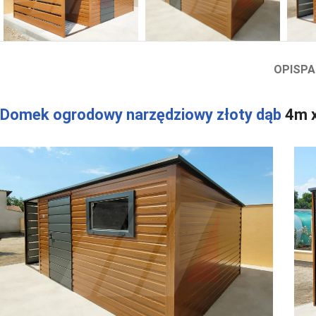
OPIS
PA
Domek ogrodowy narzędziowy złoty dąb
4m x