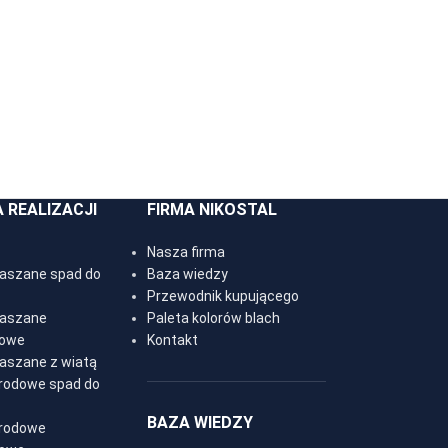
A REALIZACJI
FIRMA NIKOSTAL
Nasza firma
laszane spad do
Baza wiedzy
Przewodnik kupującego
laszane
Paleta kolorów blach
owe
Kontakt
laszane z wiatą
rodowe spad do
BAZA WIEDZY
rodowe