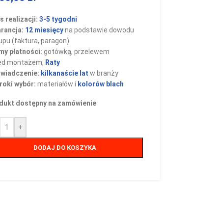
 realizacji:
3-5 tygodni
rancja:
12 miesięcy
na podstawie dowodu
upu (faktura, paragon)
my płatności:
gotówką, przelewem
ed montażem,
Raty
wiadczenie:
kilkanaście lat
w branży
roki wybór:
materiałów i
kolorów blach
dukt dostępny na zamówienie
+
DODAJ DO KOSZYKA