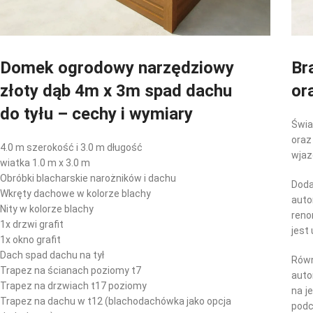
Domek ogrodowy narzędziowy
Br
złoty dąb 4m x 3m spad dachu
or
do tyłu – cechy i wymiary
Świ
ora
4.0 m szerokość i 3.0 m długość
wjaz
wiatka 1.0 m x 3.0 m
Obróbki blacharskie narożników i dachu
Dod
Wkręty dachowe w kolorze blachy
aut
Nity w kolorze blachy
reno
1x drzwi grafit
jest
1x okno grafit
Dach spad dachu na tył
Rów
Trapez na ścianach poziomy t7
aut
Trapez na drzwiach t17 poziomy
na j
Trapez na dachu w t12 (blachodachówka jako opcja
podc