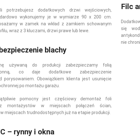
Filc 
eli potrzebujesz dodatkowych drzwi wejściowych,
ndardowo wykonujemy je w wymiarze 90 x 200 cm.
Dodatko
osażamy w zamek na wkład z zamkiem schowanym
się wod
ofilu, wraz z 3 kluczami, drzwi prawe lub lewe.
antykond
nie chron
bezpieczenie blachy
chę używaną do produkcji zabezpieczamy folią
ronną, co daje dodatkowe zabezpieczenie
d porysowaniem. Obowiązkiem klienta jest usunięcie
i ochronnej po montażu garażu.
wątpliwie pomocny jest częściowy demontaż foli
ez montażystów w miejscach połączeń ścian,
 w miejscach trudnodostępnych już na etapie produkcji.
C – rynny i okna