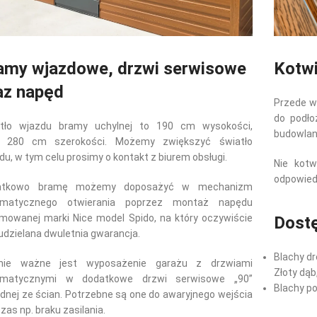
amy wjazdowe, drzwi serwisowe
Kotwi
az napęd
Przede w
do podł
atło wjazdu bramy uchylnej to 190 cm wysokości,
budowlaną
z 280 cm szerokości. Możemy zwiększyć światło
du, w tym celu prosimy o kontakt z biurem obsługi.
Nie kotw
odpowiedz
atkowo bramę możemy doposażyć w mechanizm
omatycznego otwierania poprzez montaż napędu
mowanej marki Nice model Spido, na który oczywiście
Dostę
 udzielana dwuletnia gwarancja.
Blachy dr
nie ważne jest wyposażenie garażu z drzwiami
Złoty dąb
omatycznymi w dodatkowe drzwi serwisowe „90”
Blachy p
ednej ze ścian. Potrzebne są one do awaryjnego wejścia
zas np. braku zasilania.