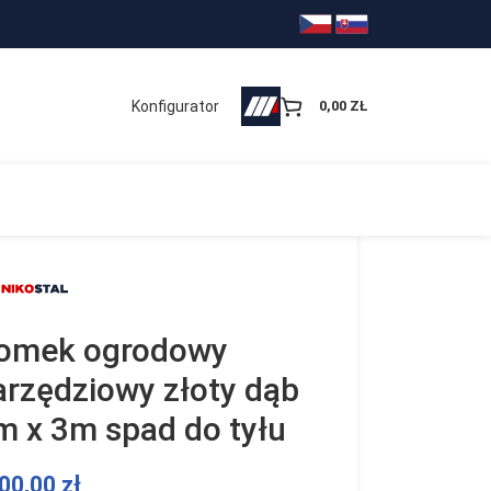
Konfigurator
0,00
ZŁ
omek ogrodowy
arzędziowy złoty dąb
m x 3m spad do tyłu
00,00
zł