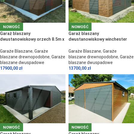
NOWOŚĆ
NOWOŚĆ
Garaż blaszany
Garaż blaszany
dwustanowiskowy orzech 8.5m x
dwustanowiskowy winchester
6m bramy grafit
6.5m x 6m dwuspad
Garaże Blaszane
,
Garaże
Garaże Blaszane
,
Garaże
blaszane drewnopodobne
,
Garaże
blaszane drewnopodobne
,
Garaże
blaszane dwuspadowe
blaszane dwuspadowe
17900,00
zł
13700,00
zł
NOWOŚĆ
NOWOŚĆ