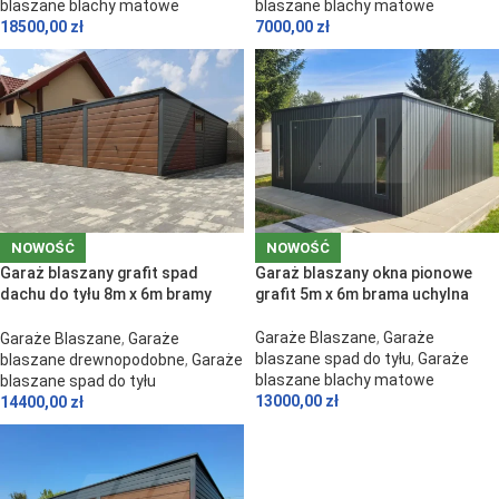
blaszane blachy matowe
blaszane blachy matowe
18500,00
zł
7000,00
zł
NOWOŚĆ
NOWOŚĆ
Garaż blaszany grafit spad
Garaż blaszany okna pionowe
dachu do tyłu 8m x 6m bramy
grafit 5m x 6m brama uchylna
orzech
Garaże Blaszane
,
Garaże
Garaże Blaszane
,
Garaże
blaszane spad do tyłu
,
Garaże
blaszane drewnopodobne
,
Garaże
blaszane blachy matowe
blaszane spad do tyłu
13000,00
zł
14400,00
zł