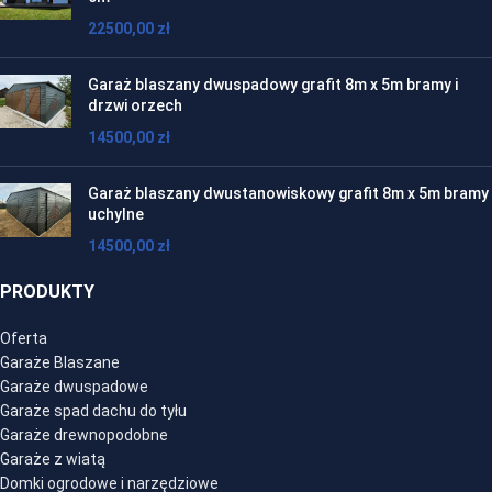
22500,00
zł
Garaż blaszany dwuspadowy grafit 8m x 5m bramy i
drzwi orzech
14500,00
zł
Garaż blaszany dwustanowiskowy grafit 8m x 5m bramy
uchylne
14500,00
zł
PRODUKTY
Oferta
Garaże Blaszane
Garaże dwuspadowe
Garaże spad dachu do tyłu
Garaże drewnopodobne
Garaże z wiatą
Domki ogrodowe i narzędziowe