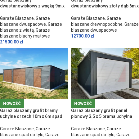
Garaż blaszany
Garaż blaszany
dwustanowiskowy z wnęką 9m x
dwustanowiskowy złoty dąb 6m x
6m grafit
6m bramy grafit
Garaże Blaszane
,
Garaże
Garaże Blaszane
,
Garaże
blaszane dwuspadowe
,
Garaże
blaszane drewnopodobne
,
Garaże
blaszane z wiatą
,
Garaże
blaszane dwuspadowe
blaszane blachy matowe
12700,00
zł
21500,00
zł
NOWOŚĆ
NOWOŚĆ
Garaż blaszany grafit bramy
Garaż blaszany grafit panel
uchylne orzech 10m x 6m spad
pionowy 3.5 x 5 brama uchylna
do tyłu
biała
Garaże Blaszane
,
Garaże
Garaże Blaszane
,
Garaże
blaszane spad do tyłu
,
Garaże
blaszane spad do tyłu
,
Garaże