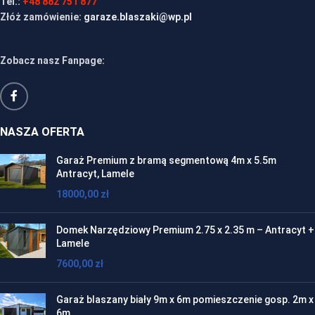
Tel.:
+48 882 751 877
Złóż zamówienie:
garaze.blaszaki@wp.pl
Zobacz nasz Fanpage:
NASZA OFERTA
Garaż Premium z bramą segmentową 4m x 5.5m
Antracyt, Lamele
18000,00
zł
Domek Narzędziowy Premium 2.75 x 2.35 m – Antracyt +
Lamele
7600,00
zł
Garaż blaszany biały 9m x 6m pomieszczenie gosp. 2m x
6m