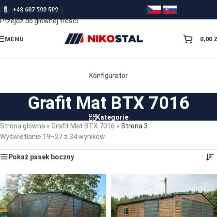
Przejdź do nawigacji
+48 607 508 580
Przejdź do głównej treści
MENU
0,00
Konfigurator
Grafit Mat BTX 7016
Kategorie
Strona główna
»
Grafit Mat BTX 7016
»
Strona 3
Wyświetlanie 19–27 z 34 wyników
Pokaż pasek boczny