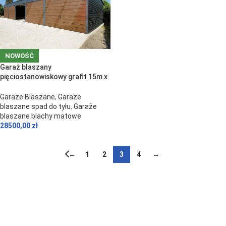
NOWOŚĆ
Garaż blaszany
pięciostanowiskowy grafit 15m x
6m spad do tyłu
Garaże Blaszane
,
Garaże
blaszane spad do tyłu
,
Garaże
blaszane blachy matowe
28500,00
zł
←
1
2
3
4
→