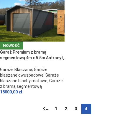
NOWOŚĆ
Garaż Premium z bramą
segmentową 4m x 5.5m Antracyt,
Lamele
Garaże Blaszane
,
Garaże
blaszane dwuspadowe
,
Garaże
blaszane blachy matowe
,
Garaże
z bramą segmentową
18000,00
zł
←
1
2
3
4