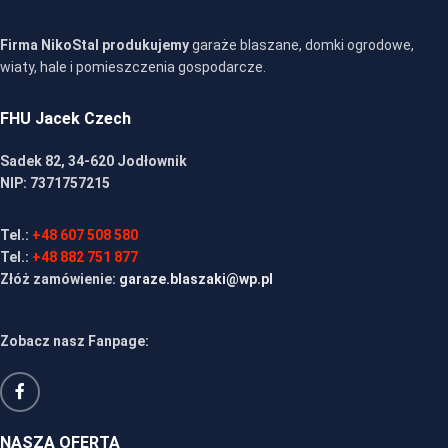
Firma NikoStal produkujemy
garaże blaszane, domki ogrodowe,
wiaty, hale i pomieszczenia gospodarcze.
FHU Jacek Czech
Sadek 82, 34-620 Jodłownik
NIP: 7371757215
Tel.:
+48 607 508 580
Tel.:
+48 882 751 877
Złóż zamówienie:
garaze.blaszaki@wp.pl
Zobacz nasz Fanpage:
NASZA OFERTA