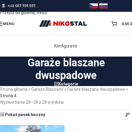
Przejdź do nawigacji
+48 607 508 580
Przejdź do głównej treści
MENU
0,00
Konfigurator
Garaże blaszane
dwuspadowe
Kategorie
Strona główna
»
Garaże Blaszane
»
Garaże blaszane dwuspadowe
»
Strona 4
Wyświetlanie 28–28 z 28 wyników
Pokaż pasek boczny