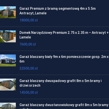
Garaż Premium z bramą segmentową 4m x 5.5m
Antracyt, Lamele
18000,00
zł
Domek Narzędziowy Premium 2.75 x 2.35 m – Antracyt +
Lamele
7600,00
zł
Garaż blaszany biały 9m x 6m pomieszczenie gosp. 2m x
6m
22500,00
zł
Garaż blaszany dwuspadowy grafit 8m x 5m bramy i
drzwi orzech
14500,00
zł
Garaż blaszany dwustanowiskowy grafit 8m x 5m bramy