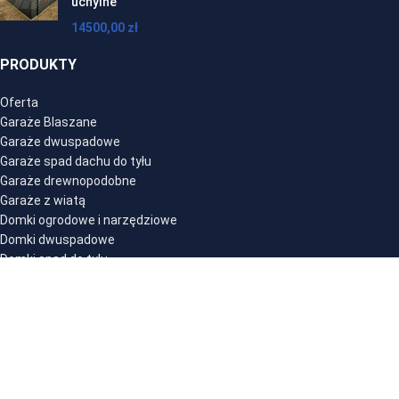
uchylne
14500,00
zł
PRODUKTY
Oferta
Garaże Blaszane
Garaże dwuspadowe
Garaże spad dachu do tyłu
Garaże drewnopodobne
Garaże z wiatą
Domki ogrodowe i narzędziowe
Domki dwuspadowe
Domki spad do tyłu
Hale magazynowe
GALERIA REALIZACJI
Galeria
Garaże blaszane spad do tyłu
Garaże blaszane dwuspadowe